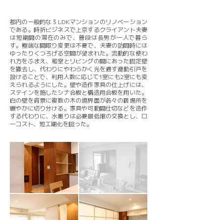
都内の一般的な３LDKマンションのリノベーション
である。時折ビジネスで上京するクライアント夫妻
は短期間の滞在のみで、普段は長男が一人で暮ら
す。極端な間取り変更は不要で、夫妻の訪問時には
ゆったりくつろげる空間が望まれた。流動的な使わ
れ方をふまえ、和室とリビングの間にあった固定壁
を撤去し、代わりにやわらかく光を通す連動引戸を
設けることで、利用人数に応じて1室にも2室にも変
えられるようにした。壁や造作家具の仕上げには、
ステインを施したシナ合板と構造用合板を用いた。
白の壁を背景に複数の木の境界面が各々の居場所を
緩やかに切り分ける。家具や可動間仕切などを造作
する代わりに、水廻りは必要最低限の交換とし、ロ
ーコスト、短工期化を図った。