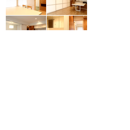
CONTACT / ご質問
■予算や土地のこと、『こんな空間は可能？』とい
った素朴な疑問でも、まずはお気軽に『ご質問』く
ださい。建築家が直接お答えいたします。
​→最新のNEWSはこちら
PODA - PLANNING OFFICE FOR DIFFERENTIAL ARCHITECTURE,