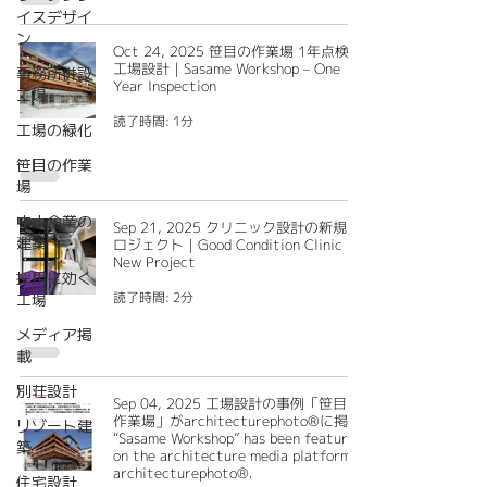
イスデザイ
ン
Oct 24, 2025 笹目の作業場 1年点検｜
工場設計｜Sasame Workshop – One
事務所併設
Year Inspection
工場
読了時間: 1分
工場の緑化
笹目の作業
場
中小企業の
Sep 21, 2025 クリニック設計の新規プ
建築
ロジェクト｜Good Condition Clinic
New Project
採用に効く
工場
読了時間: 2分
メディア掲
載
別荘設計
Sep 04, 2025 工場設計の事例「笹目の
作業場」がarchitecturephoto®に掲載
リゾート建
“Sasame Workshop” has been featured
築
on the architecture media platform
architecturephoto®.
住宅設計