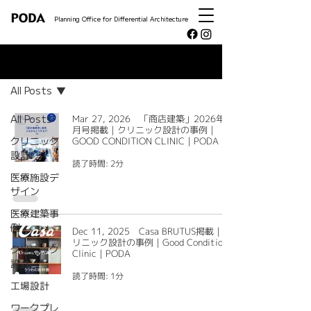
Planning Office for Differential Architecture
NEWS
All Posts
All Posts
Mar 27, 2026 「商店建築」2026年4
月号掲載｜クリニック設計の事例｜
クリニック
GOOD CONDITION CLINIC｜PODA
設計
読了時間: 2分
医療施設デ
ザイン
医療建築事
例
Dec 11, 2025 Casa BRUTUS掲載｜ク
リニック設計の事例｜Good Condition
クリニック
Clinic｜PODA
設計
読了時間: 1分
工場設計
ワークプレ