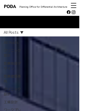
Planning Office for Differential Architecture
NEWS
All Posts
All Posts
クリニック
設計
医療施設デ
ザイン
医療建築事
例
クリニック
設計
工場設計
ワークプレ