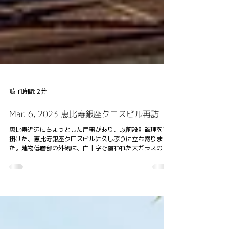
読了時間: 2分
Mar. 6, 2023 恵比寿銀座クロスビル再訪
恵比寿近辺にちょっとした用事があり、以前設計監理を手
掛けた、恵比寿銀座クロスビルに久しぶりに立ち寄りまし
た。建物低層部の外観は、白十字で覆われた大ガラスの反
復により構成されています。飲食店の賑わう夜間は、通り
を行き交う人々に中の熱気を伝え、クリニック利用者の多
い日中は、医療...