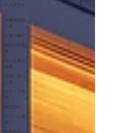
イスデザイ
ン
事務所併設
工場
工場の緑化
笹目の作業
場
中小企業の
建築
採用に効く
工場
メディア掲
載
別荘設計
リゾート建
築
住宅設計