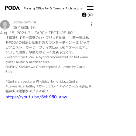
Planning Office for Differential Architecture
poda-tamura
読了時間: 1分
Aug. 15, 2021 GUITARCHITECTURE #01
「建築とギター音楽のハイブリッド動画」　第一弾は私
共PODAの設計した軽井沢カウンターポイント & ジャズ
ピアニスト、カーラ・ブレイのLawnsをギター用にアレ
ンジした演奏。今後もゆる～く更新予定です。  
Guitarchitecture/ A hybrid representation between 
guitar music & architecture.  
Ga#01/ Karuizawa Counterpoint & Lawns by Carla 
Bley  
#Guitarchitecture
#HolidayHome
#JazzGuitar
#Lawns
#CarlaBley
#カーラブレイ
#マイホーム
#別荘
#
軽井沢
#建築家
#ジャズギター
https://youtu.be/BbhKfl0_abw