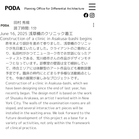
Planning Office for Differential Architecture
田村 秀規
読了時間: 1分
June 16, 2025 浅草橋のクリニック着工
Construction of a clinic in Asakusa-bashi begins
昨年末より設計を進めて参りました、浅草橋のクリニッ
クが先日着工いたしました。クライアントのご意向によ
り、私田村がかつてニューヨーク市でお世話になったア
ーティストである、荒川修作さんの作品がデザインモチ
ーフとなっています。診察室の壁面は全て傾斜してい
て、待合エリアには体験型のアート作品なども複数設置
予定です。臨床の枠内にとどまらず多様な活動拠点とし
ても、今後の展開が楽しみなプロジェクトです。
Construction of a clinic in Asakusa-bashi, which we 
have been designing since the end of last year, has 
recently begun. The design motif is based on the work 
of Shusaku Arakawa, an artist I worked with in New 
York City. The walls of the examination rooms are all 
sloped, and several interactive art pieces will be 
installed in the waiting area. We look forward to the 
future development of this project as a base for a 
variety of activities, not only within the framework 
of clinical practice.