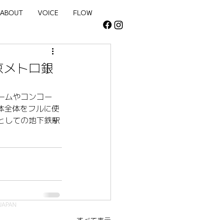
NEW
ABOUT
VOICE
FLOW
n 東京メトロ銀
ームやコンコー
体全体をフルに使
としての地下鉄駅
JAPAN