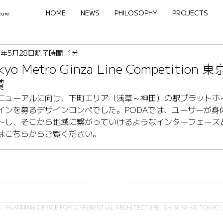
HOME
NEWS
PHILOSOPHY
PROJECTS
ture
3年5月28日
読了時間: 1分
Tokyo Metro Ginza Line Competitio
入賞
ニューアルに向け、下町エリア（浅草～神田）の駅プラットホ
インを募るデザインコンペでした。PODAでは、ユーザーが身
トし、そこから地域に繋がっていけるようなインターフェース
は
こちら
からご覧ください。
 - PLANNING OFFICE FOR DIFFERENTIAL ARCHITECTURE, SHIBUYA-KU TOKYO 