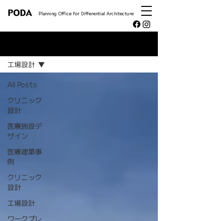
Planning Office for Differential Architecture
NEWS
工場設計
All Posts
クリニック
設計
医療施設デ
ザイン
医療建築事
例
クリニック
設計
工場設計
ワークプレ