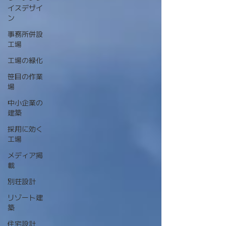
イスデザイ
ン
事務所併設
工場
工場の緑化
笹目の作業
場
中小企業の
建築
採用に効く
工場
メディア掲
載
別荘設計
リゾート建
築
住宅設計