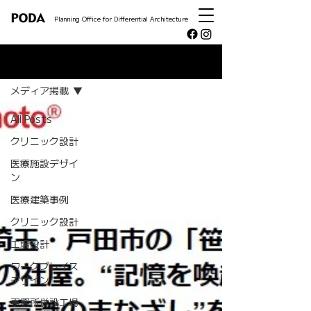
Planning Office for Differential Architecture
NEWS
メディア掲載
All Posts
クリニック設計
医療施設デザイ
ン
医療建築事例
クリニック設計
工場設計
ワークプレイス
デザイン
事務所併設工場